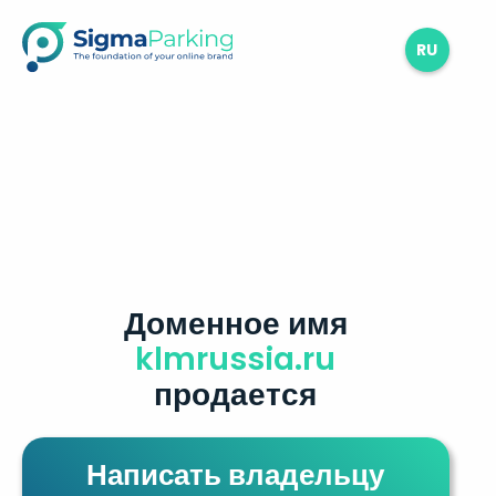
RU
Доменное имя
klmrussia.ru
продается
Написать владельцу