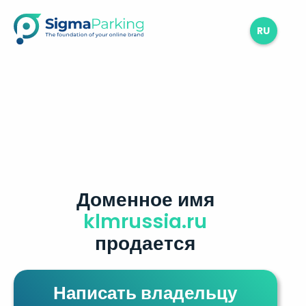
RU
Доменное имя
klmrussia.ru
продается
Написать владельцу