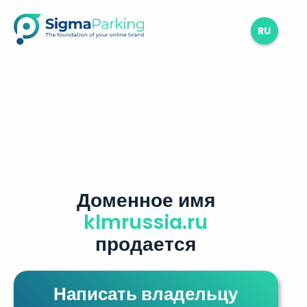
RU
Доменное имя
klmrussia.ru
продается
Написать владельцу