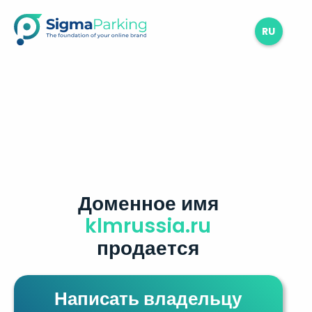
RU
Доменное имя
klmrussia.ru
продается
Написать владельцу