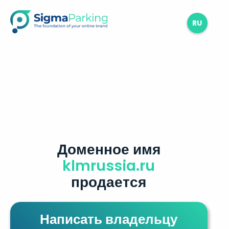
RU
Доменное имя
klmrussia.ru
продается
Написать владельцу