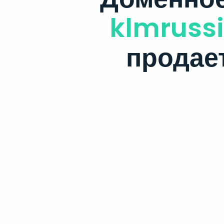
klmrussi
продае