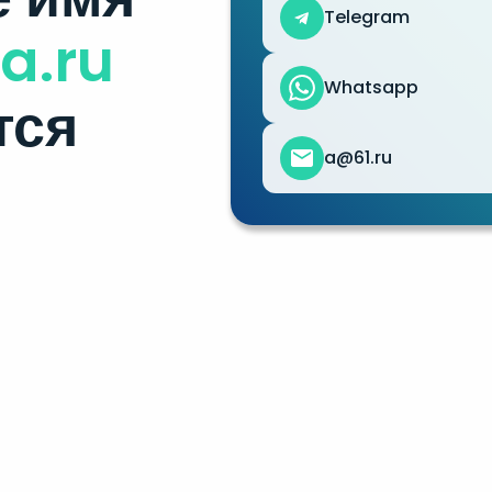
Telegram
a.ru
Whatsapp
тся
a@61.ru