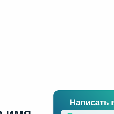
Написать 
 имя