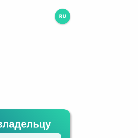
RU
владельцу