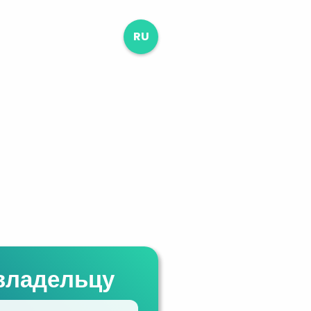
RU
владельцу