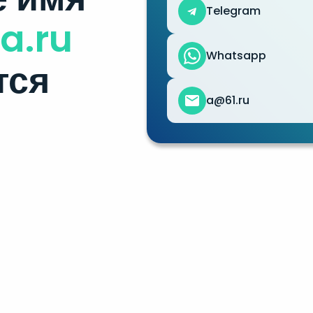
Telegram
a.ru
Whatsapp
тся
a@61.ru