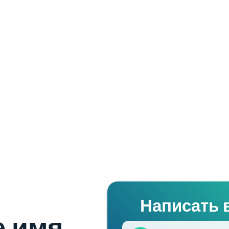
Написать 
 имя