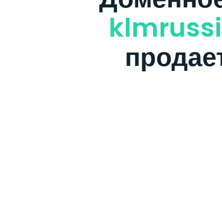
klmrussi
продае