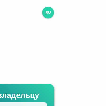
RU
владельцу