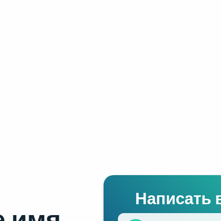
Написать 
 имя