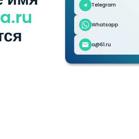
Telegram
a.ru
Whatsapp
тся
a@61.ru