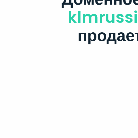
klmrussi
продае