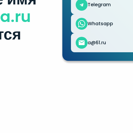
Telegram
a.ru
Whatsapp
тся
a@61.ru