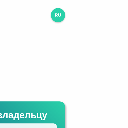
RU
владельцу