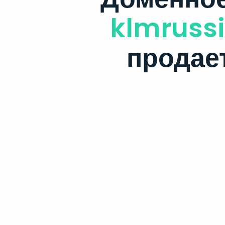
klmrussi
продае