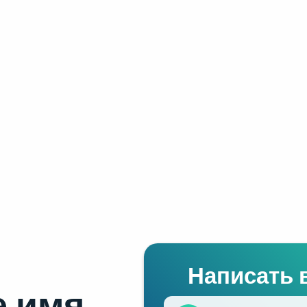
Написать 
 имя